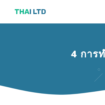
Skip
THAI LTD
to
content
4 การท